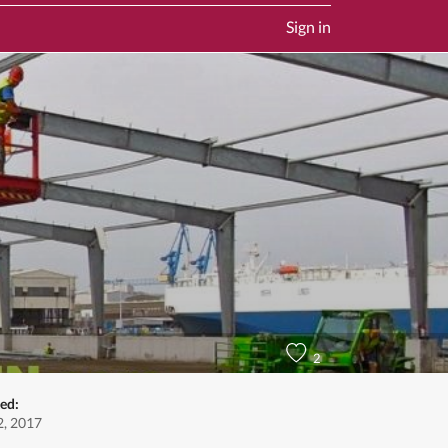
Sign in
2
ed:
, 2017