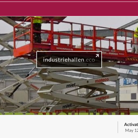
industriehallen
.eco
Activat
May 12