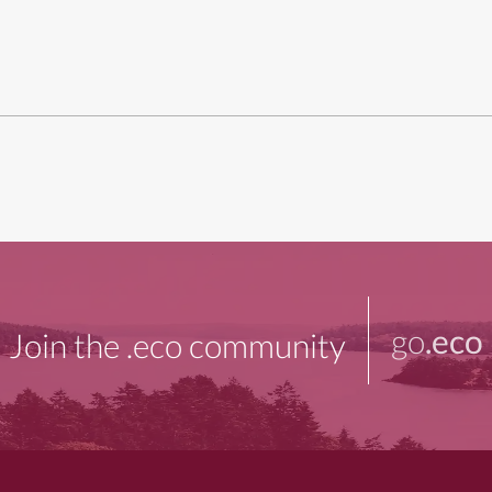
go
.eco
Join the .eco community