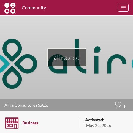
Community
alira
.eco
Alira Consultores S.A.S.
1
Activated:
Business
May 22, 2026