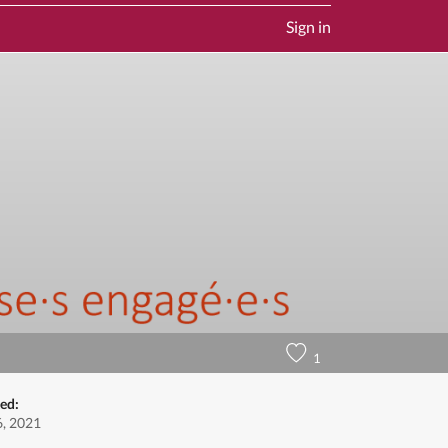
Sign in
1
ted:
, 2021